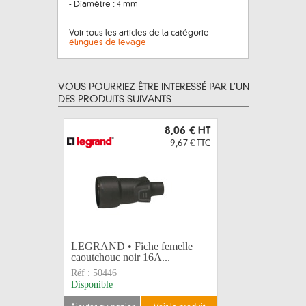
- Diamètre : 4 mm
Voir tous les articles de la catégorie
élingues de levage
VOUS POURRIEZ ÊTRE INTERESSÉ PAR L’UN
DES PRODUITS SUIVANTS
8,06 €
HT
9,67 €
TTC
LEGRAND • Fiche femelle
LEGRAND 
caoutchouc noir 16A...
caoutcho
Réf :
50446
Réf :
5057
Disponible
Disponible