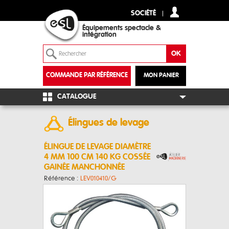
SOCIÉTÉ
Équipements spectacle &
intégration
COMMANDE PAR RÉFÉRENCE
MON PANIER
+
CATALOGUE
Élingues de levage
ÉLINGUE DE LEVAGE DIAMÈTRE
4 MM 100 CM 140 KG COSSÉE
GAINÉE MANCHONNÉE
Référence :
LEV010410/G