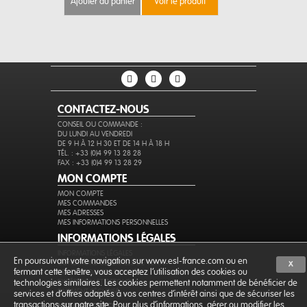
ajouter au panier
voir le produit
ajouter au 
CONTACTEZ-NOUS
CONSEIL OU COMMANDE :
DU LUNDI AU VENDREDI
DE 9 H À 12 H 30 ET DE 14 H À 18 H
TÉL. : +33 (0)4 99 13 28 28
FAX : +33 (0)4 99 13 28 29
MON COMPTE
MON COMPTE
MES COMMANDES
MES ADRESSES
MES INFORMATIONS PERSONNELLES
INFORMATIONS LÉGALES
INFORMATIONS LÉGALES
En poursuivant votre navigation sur www.esl-france.com ou en
CONDITIONS GÉNÉRALES DE VENTE
X
fermant cette fenêtre, vous acceptez l’utilisation des cookies ou
PROTECTION DES DONNÉES
EXPÉDITION ET RETOURS
technologies similaires. Les cookies permettent notamment de bénéficier de
PAIEMENT SÉCURISÉ
services et d'offres adaptés à vos centres d'intérêt ainsi que de sécuriser les
transactions sur notre site. Pour plus d'informations, gérer ou modifier les