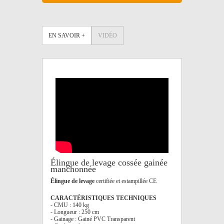
EN SAVOIR +
VIDÉO
Élingue de levage cossée gainée
manchonnée
Élingue de levage
certifiée et estampillée CE
CARACTÉRISTIQUES TECHNIQUES
- CMU : 140 kg
- Longueur : 250 cm
- Gainage : Gainé PVC Transparent