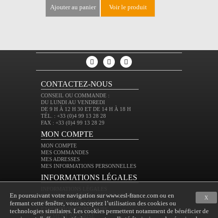
ajouter au panier
voir le produit
ajouter au 
CONTACTEZ-NOUS
CONSEIL OU COMMANDE :
DU LUNDI AU VENDREDI
DE 9 H À 12 H 30 ET DE 14 H À 18 H
TÉL. : +33 (0)4 99 13 28 28
FAX : +33 (0)4 99 13 28 29
MON COMPTE
MON COMPTE
MES COMMANDES
MES ADRESSES
MES INFORMATIONS PERSONNELLES
INFORMATIONS LÉGALES
INFORMATIONS LÉGALES
En poursuivant votre navigation sur www.esl-france.com ou en
CONDITIONS GÉNÉRALES DE VENTE
X
fermant cette fenêtre, vous acceptez l’utilisation des cookies ou
PROTECTION DES DONNÉES
EXPÉDITION ET RETOURS
technologies similaires. Les cookies permettent notamment de bénéficier de
PAIEMENT SÉCURISÉ