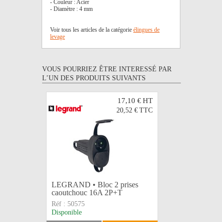
- Couleur : Acier
- Diamètre : 4 mm
Voir tous les articles de la catégorie
élingues de
levage
VOUS POURRIEZ ÊTRE INTERESSÉ PAR
L’UN DES PRODUITS SUIVANTS
17,10 €
HT
20,52 €
TTC
LEGRAND • Bloc 2 prises
Raccord t
caoutchouc 16A 2P+T
directions 
Réf :
50575
Réf :
COL0
Disponible
Disponible