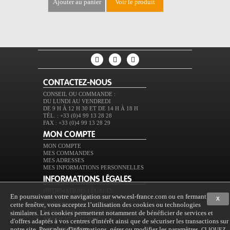
ajouter au panier
voir le produit
ajouter au 
CONTACTEZ-NOUS
CONSEIL OU COMMANDE :
DU LUNDI AU VENDREDI
DE 9 H À 12 H 30 ET DE 14 H À 18 H
TÉL. : +33 (0)4 99 13 28 28
FAX : +33 (0)4 99 13 28 29
MON COMPTE
MON COMPTE
MES COMMANDES
MES ADRESSES
MES INFORMATIONS PERSONNELLES
INFORMATIONS LÉGALES
INFORMATIONS LÉGALES
En poursuivant votre navigation sur www.esl-france.com ou en fermant
CONDITIONS GÉNÉRALES DE VENTE
X
cette fenêtre, vous acceptez l’utilisation des cookies ou technologies
PROTECTION DES DONNÉES
similaires. Les cookies permettent notamment de bénéficier de services et
EXPÉDITION ET RETOURS
PAIEMENT SÉCURISÉ
d'offres adaptés à vos centres d'intérêt ainsi que de sécuriser les transactions sur
notre site. Pour plus d'informations, gérer ou modifier les paramètres,
CLIQUEZ