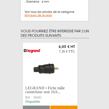
- Diamètre : 4 mm
Voir tous les articles de la catégorie
élingues de levage
VOUS POURRIEZ ÊTRE INTERESSÉ PAR L’UN
DES PRODUITS SUIVANTS
6,05 €
HT
7,26 €
TTC
LEGRAND • Fiche mâle
LEGRAND 
caoutchouc noir 16A...
caoutchou
Réf :
50445
Réf :
5044
Disponible
Disponible