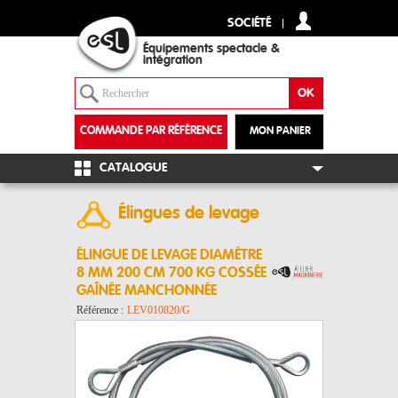
SOCIÉTÉ
Équipements spectacle &
intégration
COMMANDE PAR RÉFÉRENCE
MON PANIER
+
CATALOGUE
Élingues de levage
ÉLINGUE DE LEVAGE DIAMÈTRE
8 MM 200 CM 700 KG COSSÉE
GAÎNÉE MANCHONNÉE
Référence :
LEV010820/G