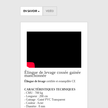
EN SAVOIR +
VIDÉO
Élingue de levage cossée gainée
manchonnée
Élingue de levage
certifiée et estampillée CE
CARACTÉRISTIQUES TECHNIQUES
- CMU : 700 kg
- Longueur : 200 cm
- Gainage : Gainé PVC Transparent
- Couleur : Acier
- Diamètre : 8 mm