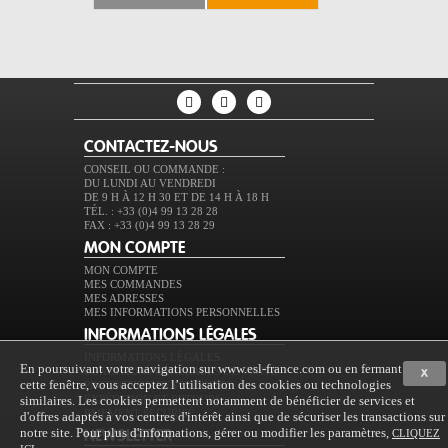
CONTACTEZ-NOUS
CONSEIL OU COMMANDE :
DU LUNDI AU VENDREDI
DE 9 H À 12 H 30 ET DE 14 H À 18 H
TÉL. : +33 (0)4 99 13 28 28
FAX : +33 (0)4 99 13 28 29
MON COMPTE
MON COMPTE
MES COMMANDES
MES ADRESSES
MES INFORMATIONS PERSONNELLES
INFORMATIONS LÉGALES
INFORMATIONS LÉGALES
En poursuivant votre navigation sur www.esl-france.com ou en fermant
CONDITIONS GÉNÉRALES DE VENTE
X
cette fenêtre, vous acceptez l’utilisation des cookies ou technologies
PROTECTION DES DONNÉES
similaires. Les cookies permettent notamment de bénéficier de services et
EXPÉDITION ET RETOURS
PAIEMENT SÉCURISÉ
d'offres adaptés à vos centres d'intérêt ainsi que de sécuriser les transactions sur
notre site. Pour plus d'informations, gérer ou modifier les paramètres,
CLIQUEZ
NEWSLETTER