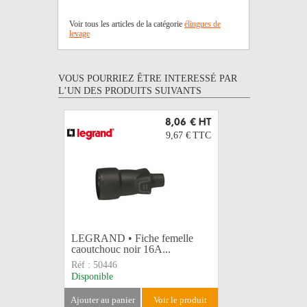
Voir tous les articles de la catégorie
élingues de
levage
VOUS POURRIEZ ÊTRE INTERESSÉ PAR
L’UN DES PRODUITS SUIVANTS
8,06 €
HT
9,67 €
TTC
LEGRAND • Fiche femelle
MAXELL • 
caoutchouc noir 16A...
blister 9V.
Réf :
50446
Réf :
6LR
Disponible
Disponible
ajouter au panier
voir le produit
ajouter au 