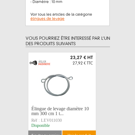
- Diamètre : 10 mm
Voir tous les articles de la catégorie
élingues de levage
VOUS POURRIEZ ÊTRE INTERESSÉ PAR L’UN
DES PRODUITS SUIVANTS
23,27 €
HT
27,92 €
TTC
Élingue de levage diamètre 10
Élingue d
mm 300 cm 1 t...
mm 550 cm
Réf :
LEV011030
Réf :
LEV0
Disponible
Sur comma