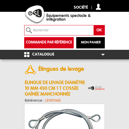
SOCIÉTÉ
Équipements spectacle &
intégration
COMMANDE PAR RÉFÉRENCE
MON PANIER
+
CATALOGUE
Élingues de levage
ÉLINGUE DE LEVAGE DIAMÈTRE
10 MM 450 CM 1 T COSSÉE
GAÎNÉE MANCHONNÉE
Référence :
LEV011045