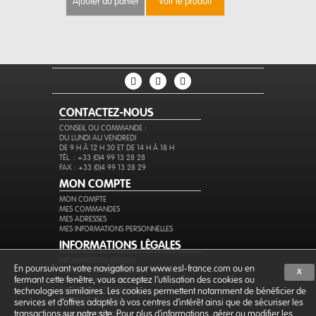
ajouter au panier
voir le produit
ajouter au 
CONTACTEZ-NOUS
CONSEIL OU COMMANDE :
DU LUNDI AU VENDREDI
DE 9 H À 12 H 30 ET DE 14 H À 18 H
TÉL. : +33 (0)4 99 13 28 28
FAX : +33 (0)4 99 13 28 29
MON COMPTE
MON COMPTE
MES COMMANDES
MES ADRESSES
MES INFORMATIONS PERSONNELLES
INFORMATIONS LÉGALES
INFORMATIONS LÉGALES
En poursuivant votre navigation sur www.esl-france.com ou en
CONDITIONS GÉNÉRALES DE VENTE
X
fermant cette fenêtre, vous acceptez l’utilisation des cookies ou
PROTECTION DES DONNÉES
EXPÉDITION ET RETOURS
technologies similaires. Les cookies permettent notamment de bénéficier de
PAIEMENT SÉCURISÉ
services et d'offres adaptés à vos centres d'intérêt ainsi que de sécuriser les
transactions sur notre site. Pour plus d'informations, gérer ou modifier les