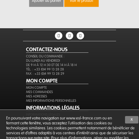
ajouter au panier
voir le produit
ajouter au 
CONTACTEZ-NOUS
CONSEIL OU COMMANDE :
DU LUNDI AU VENDREDI
DE 9 H À 12 H 30 ET DE 14 H À 18 H
TÉL. : +33 (0)4 99 13 28 28
FAX : +33 (0)4 99 13 28 29
MON COMPTE
MON COMPTE
MES COMMANDES
MES ADRESSES
MES INFORMATIONS PERSONNELLES
INFORMATIONS LÉGALES
INFORMATIONS LÉGALES
En poursuivant votre navigation sur www.esl-france.com ou en
CONDITIONS GÉNÉRALES DE VENTE
X
fermant cette fenêtre, vous acceptez l’utilisation des cookies ou
PROTECTION DES DONNÉES
EXPÉDITION ET RETOURS
technologies similaires. Les cookies permettent notamment de bénéficier de
PAIEMENT SÉCURISÉ
services et d'offres adaptés à vos centres d'intérêt ainsi que de sécuriser les
transactions sur notre site. Pour plus d'informations, gérer ou modifier les