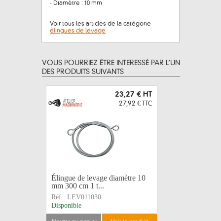
- Diamètre : 10 mm
Voir tous les articles de la catégorie
élingues de levage
VOUS POURRIEZ ÊTRE INTERESSÉ PAR L’UN
DES PRODUITS SUIVANTS
23,27 €
HT
27,92 €
TTC
Élingue de levage diamètre 10
Élingue d
mm 300 cm 1 t...
mm 450 cm
Réf :
LEV011030
Réf :
LEV0
Disponible
Sur comma