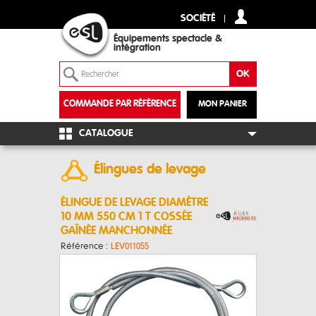
SOCIÉTÉ
Équipements spectacle &
intégration
COMMANDE PAR RÉFÉRENCE
MON PANIER
+
CATALOGUE
Élingues de levage
ÉLINGUE DE LEVAGE DIAMÈTRE
10 MM 550 CM 1 T COSSÉE
GAÎNÉE MANCHONNÉE
Référence :
LEV011055