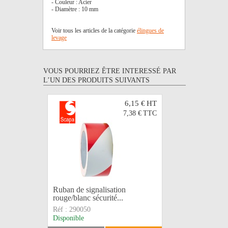
- Couleur : Acier
- Diamètre : 10 mm
Voir tous les articles de la catégorie
élingues de
levage
VOUS POURRIEZ ÊTRE INTERESSÉ PAR
L’UN DES PRODUITS SUIVANTS
6,15 €
HT
7,38 €
TTC
Ruban de signalisation
LEGRAND
rouge/blanc sécurité...
caoutchou
Réf :
290050
Réf :
5044
Disponible
Disponible