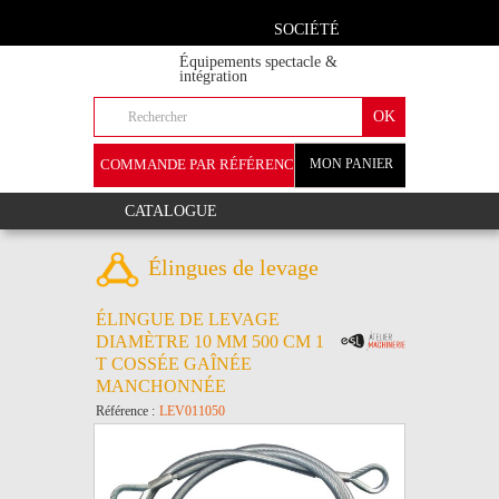
SOCIÉTÉ
Équipements spectacle &
intégration
COMMANDE PAR RÉFÉRENCE
MON PANIER
+
CATALOGUE
Élingues de levage
ÉLINGUE DE LEVAGE
DIAMÈTRE 10 MM 500 CM 1
T COSSÉE GAÎNÉE
MANCHONNÉE
Référence :
LEV011050