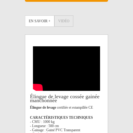
EN SAVOIR +
VIDÉO
Élingue de levage cossée gainée
manchonnée
Élingue de levage
certifiée et estampillée CE
CARACTÉRISTIQUES TECHNIQUES
- CMU : 1000 kg
- Longueur : 500 cm
- Gainage : Gainé PVC Transparent