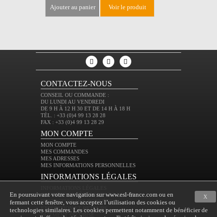
ajouter au panier
voir le produit
ajouter au 
CONTACTEZ-NOUS
CONSEIL OU COMMANDE :
DU LUNDI AU VENDREDI
DE 9 H À 12 H 30 ET DE 14 H À 18 H
TÉL. : +33 (0)4 99 13 28 28
FAX : +33 (0)4 99 13 28 29
MON COMPTE
MON COMPTE
MES COMMANDES
MES ADRESSES
MES INFORMATIONS PERSONNELLES
INFORMATIONS LÉGALES
INFORMATIONS LÉGALES
En poursuivant votre navigation sur www.esl-france.com ou en
CONDITIONS GÉNÉRALES DE VENTE
X
fermant cette fenêtre, vous acceptez l’utilisation des cookies ou
PROTECTION DES DONNÉES
EXPÉDITION ET RETOURS
technologies similaires. Les cookies permettent notamment de bénéficier de
PAIEMENT SÉCURISÉ