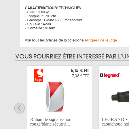
CARACTÉRISTIQUES TECHNIQUES
- CMU : 1000 kg
- Longueur : 700 cm
- Gainage : Gainé PVC Transparent
- Couleur : Acier
- Diamètre : 10 mm
Voir tous les articles de la catégorie
élingues de levage
VOUS POURRIEZ ÊTRE INTERESSÉ PAR L’U
6,15 €
HT
7,38 €
TTC
Ruban de signalisation
LEGRAND • F
rouge/blanc sécurité...
caoutchouc noi