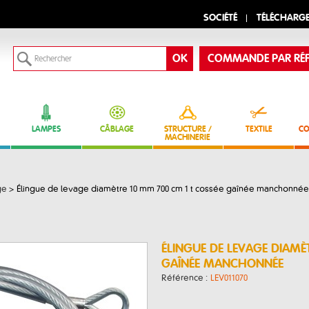
SOCIÉTÉ
TÉLÉCHARG
COMMANDE PAR RÉF
LAMPES
CÂBLAGE
STRUCTURE /
TEXTILE
CO
MACHINERIE
ge
>
Élingue de levage diamètre 10 mm 700 cm 1 t cossée gaînée manchonnée
ÉLINGUE DE LEVAGE DIAMÈ
GAÎNÉE MANCHONNÉE
Référence :
LEV011070