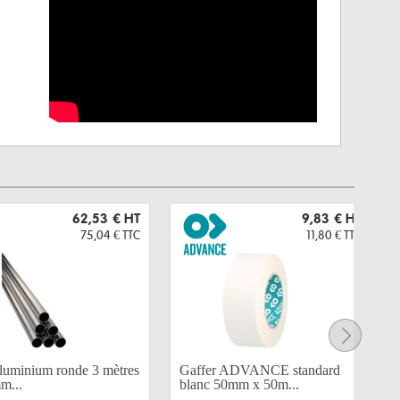
62,53 €
HT
9,83 €
HT
75,04 €
TTC
11,80 €
TTC
aluminium ronde 3 mètres
Gaffer ADVANCE standard
m...
blanc 50mm x 50m...