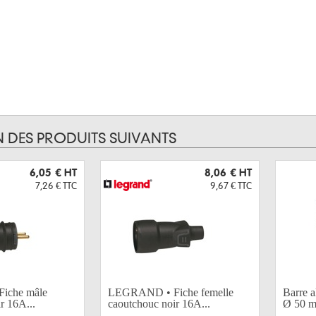
N DES PRODUITS SUIVANTS
6,05 €
HT
8,06 €
HT
7,26 €
TTC
9,67 €
TTC
iche mâle
LEGRAND • Fiche femelle
Barre 
r 16A...
caoutchouc noir 16A...
Ø 50 m