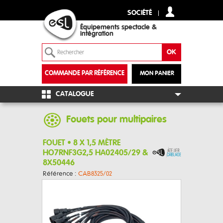
SOCIÉTÉ
Équipements spectacle &
intégration
COMMANDE PAR RÉFÉRENCE
MON PANIER
+
CATALOGUE
Fouets pour multipaires
FOUET • 8 X 1,5 MÈTRE
HO7RNF3G2,5 HA02405/29 &
8X50446
Référence :
CAB8325/02