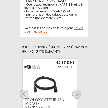
- Câble HO7RNF3G2,5 TITANEX
- Connecteur multipoint : HARTING mâle à
leviers (HA02405)
- Fiches femelles LEGRAND (50446)
- Numérotation des câbles sous gaine
thermo transparente 10 cm
Voir tous les articles de la catégorie
fouets
pour multipaires
VOUS POURRIEZ ÊTRE INTERESSÉ PAR L’UN
DES PRODUITS SUIVANTS
45,87 €
HT
55,04 €
TTC
PROLONGATEUR 16A
PROLON
MONO • 5m
MONO •
HO7RNF3G2,5...
HO7RNF3