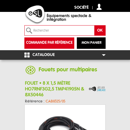
SOCIÉTÉ
Équipements spectacle &
intégration
COMMANDE PAR RÉFÉRENCE
MON PANIER
+
CATALOGUE
Fouets pour multipaires
FOUET • 8 X 1,5 MÈTRE
HO7RNF3G2,5 TMP41905N &
8X50446
Référence :
CAB8325/05