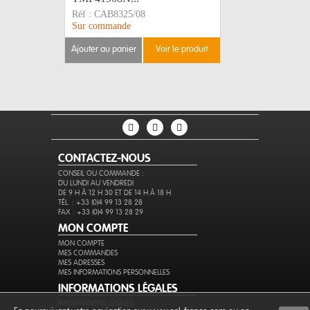
Réf :
CAB8325/08
Sur commande
ajouter au panier
voir le produit
CONTACTEZ-NOUS
CONSEIL OU COMMANDE :
DU LUNDI AU VENDREDI
DE 9 H À 12 H 30 ET DE 14 H À 18 H
TÉL. : +33 (0)4 99 13 28 28
FAX : +33 (0)4 99 13 28 29
MON COMPTE
MON COMPTE
MES COMMANDES
MES ADRESSES
MES INFORMATIONS PERSONNELLES
INFORMATIONS LÉGALES
INFORMATIONS LÉGALES