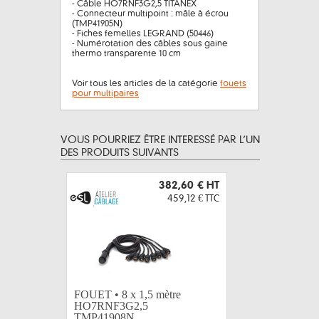
- Câble HO7RNF3G2,5 TITANEX
- Connecteur multipoint : mâle à écrou
(TMP41905N)
- Fiches femelles LEGRAND (50446)
- Numérotation des câbles sous gaine
thermo transparente 10 cm
Voir tous les articles de la catégorie
fouets
pour multipaires
VOUS POURRIEZ ÊTRE INTERESSÉ PAR L’UN
DES PRODUITS SUIVANTS
382,60 €
HT
459,12 €
TTC
FOUET • 8 x 1,5 mètre
HO7RNF3G2,5
TMP41908N...