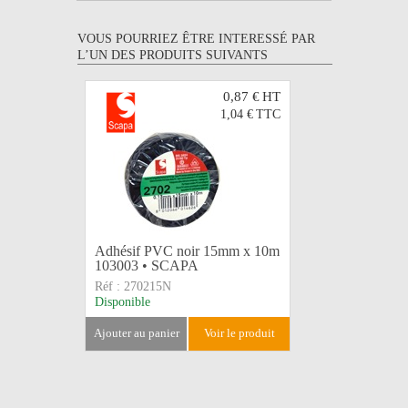
VOUS POURRIEZ ÊTRE INTERESSÉ PAR
L’UN DES PRODUITS SUIVANTS
0,87 €
HT
1,04 €
TTC
Adhésif PVC noir 15mm x 10m
Adhésif 
103003 • SCAPA
10m 103
Réf :
270215N
Réf :
2702
Disponible
Disponible
ajouter au panier
voir le produit
ajouter au 