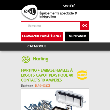
SOCIÉTÉ
Équipements spectacle &
intégration
COMMANDE PAR RÉFÉRENCE
MON PANIER
+
CATALOGUE
Harting
HARTING • EMBASE FEMELLE À
ERGOTS CAPOT PLASTIQUE 40
CONTACTS 10 AMPÈRES
Référence :
HA04002CP