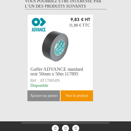
VOUS POURRIEZ ÊTRE INTERESSÉ PAR
L’UN DES PRODUITS SUIVANTS
9,83 €
HT
11,80 €
TTC
Gaffer ADVANCE standard
Adhésif P
noir 50mm x 50m 117895
tranfert 
Réf :
AT170050N
Réf :
AT68
Disponible
Disponible
ajouter au panier
voir le produit
ajouter au 