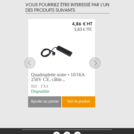
VOUS POURRIEZ ÊTRE INTERESSÉ PAR L’UN
DES PRODUITS SUIVANTS
4,86 €
HT
5,83 €
TTC
Quadruplette noire • 10/16A
HARTING 
250V CE, câble...
Contacts 
Réf :
FX4
Réf :
HA04
Disponible
Disponible
ajouter au panier
voir le produit
ajouter au 