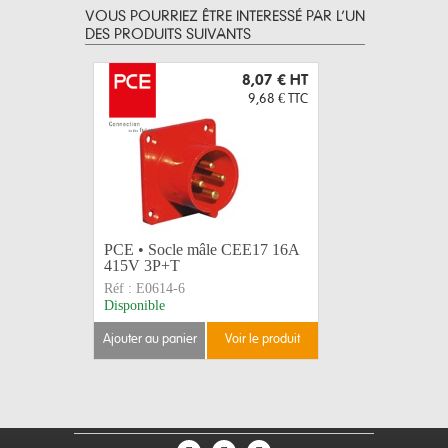
VOUS POURRIEZ ÊTRE INTERESSÉ PAR L’UN
DES PRODUITS SUIVANTS
8,07 €
HT
9,68 €
TTC
PCE • Socle mâle CEE17 16A
PCE • Em
415V 3P+T
bleu 16A 
Réf :
E0614-6
Réf :
E100
Disponible
Disponible
ajouter au panier
voir le produit
ajouter au 