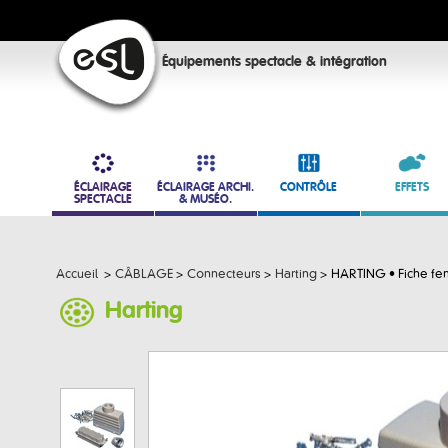
Équipements spectacle & intégration
ÉCLAIRAGE
ÉCLAIRAGE ARCHI.
CONTRÔLE
EFFETS
SPECTACLE
& MUSÉO.
Accueil
>
CÂBLAGE
>
Connecteurs
>
Harting
>
HARTING • Fiche fe
Harting