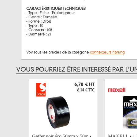
CARACTÉRISTIQUES TECHNIQUES
- Type : Fiche - Prolongateur
- Genre : Femelle
- Forme : Droit
- Type : 10
- Contacts : 108
- Diametre : 21
Voir tous les articles de la catégorie
connecteurs harting
VOUS POURRIEZ ÊTRE INTERESSÉ PAR L’U
6,78 €
HT
8,14 €
TTC
Gaffer noir éco 50mm x 50m •
MAXELL • 1 Pi