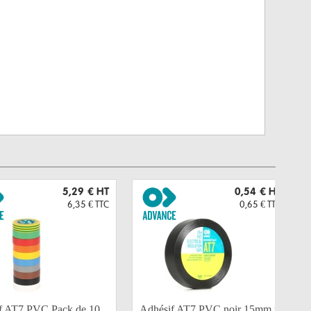
5,29 €
HT
0,54 €
HT
6,35 €
TTC
0,65 €
TTC
f AT7 PVC Pack de 10
Adhésif AT7 PVC noir 15mm x