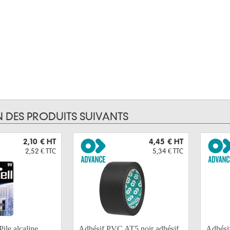
N DES PRODUITS SUIVANTS
2,10 €
HT
4,45 €
HT
2,52 €
TTC
5,34 €
TTC
le alcaline
Adhésif PVC AT5 noir adhésif
Adhési