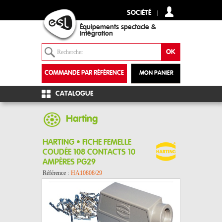
SOCIÉTÉ
Équipements spectacle &
intégration
COMMANDE PAR RÉFÉRENCE
MON PANIER
+
CATALOGUE
Harting
HARTING • FICHE FEMELLE
COUDÉE 108 CONTACTS 10
AMPÈRES PG29
Référence :
HA10808/29