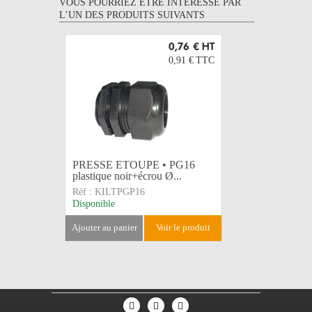
VOUS POURRIEZ ÊTRE INTERESSÉ PAR
L’UN DES PRODUITS SUIVANTS
0,76 €
HT
0,91 €
TTC
PRESSE ETOUPE • PG16
PRESSE 
plastique noir+écrou Ø...
plastique 
Réf :
KILTPGP16
Réf :
KILT
Disponible
Disponible
ajouter au panier
voir le produit
ajouter au 