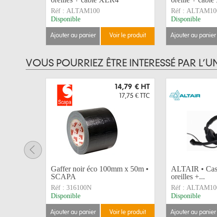
Réf :
ALTAM100
Réf :
ALTAM10
Disponible
Disponible
ajouter au panier
voir le produit
ajouter au panier
VOUS POURRIEZ ÊTRE INTERESSÉ PAR L’U
14,79 €
HT
17,75 €
TTC
Gaffer noir éco 100mm x 50m •
ALTAIR • Casq
SCAPA
oreilles +...
Réf :
316100N
Réf :
ALTAM10
Disponible
Disponible
ajouter au panier
voir le produit
ajouter au panier