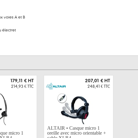
x voies A et B
 électret
179,11 €
HT
207,01 €
HT
214,93 €
TTC
248,41 €
TTC
ALTAIR • Casque micro 1
que micro 1
oreille avec micro orientable +
e XLR4
cable XLR4