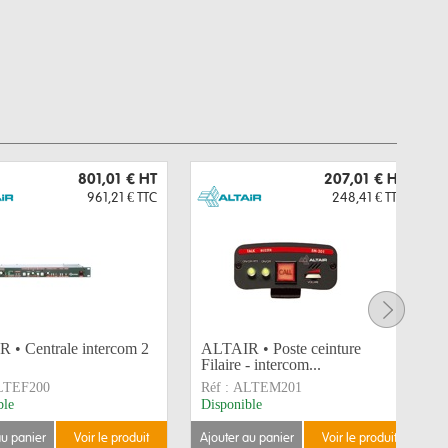
801,01 €
HT
207,01 €
HT
961,21 €
TTC
248,41 €
TTC
 • Centrale intercom 2
ALTAIR • Poste ceinture
Filaire - intercom...
LTEF200
Réf :
ALTEM201
ble
Disponible
au panier
voir le produit
ajouter au panier
voir le produit