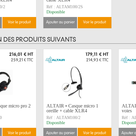
0/2
Réf :
ALTAM100/2S
Disponible
voir le produit
ajouter au panier
voir le produit
N DES PRODUITS SUIVANTS
216,01 €
HT
179,11 €
HT
259,21 €
TTC
214,93 €
TTC
ue micro pro 2
ALTAIR • Casque micro 1
ALTAIR
oreille + cable XLR4
voies
0
Réf :
ALTAM100/2
Réf :
A
Disponible
Disponi
voir le produit
ajouter au panier
voir le produit
ajouter 