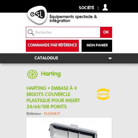
SOCIÉTÉ
Équipements spectacle &
intégration
COMMANDE PAR RÉFÉRENCE
MON PANIER
+
CATALOGUE
Harting
HARTING • EMBASE À 4
ERGOTS COUVERCLE
PLASTIQUE POUR INSERT
24/64/108 POINTS
Référence :
HAE64CP