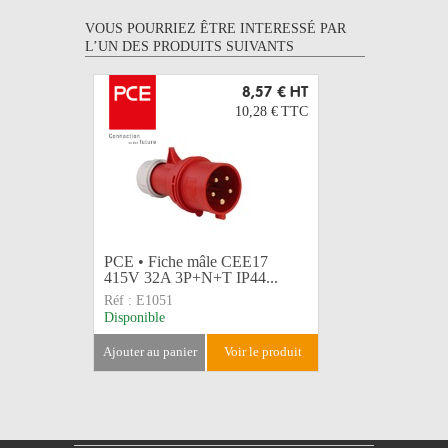
VOUS POURRIEZ ÊTRE INTERESSÉ PAR
L’UN DES PRODUITS SUIVANTS
8,57 €
HT
10,28 €
TTC
PCE • Fiche mâle CEE17
PCE • Pro
415V 32A 3P+N+T IP44...
CEE17 41
Réf :
E1051
Réf :
E105
Disponible
Disponible
ajouter au panier
voir le produit
ajouter au 