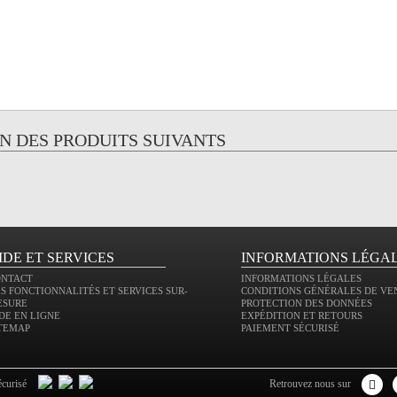
UN DES PRODUITS SUIVANTS
IDE ET SERVICES
INFORMATIONS LÉGA
ONTACT
INFORMATIONS LÉGALES
S FONCTIONNALITÉS ET SERVICES SUR-
CONDITIONS GÉNÉRALES DE VE
ESURE
PROTECTION DES DONNÉES
DE EN LIGNE
EXPÉDITION ET RETOURS
TEMAP
PAIEMENT SÉCURISÉ
écurisé
retrouvez nous sur