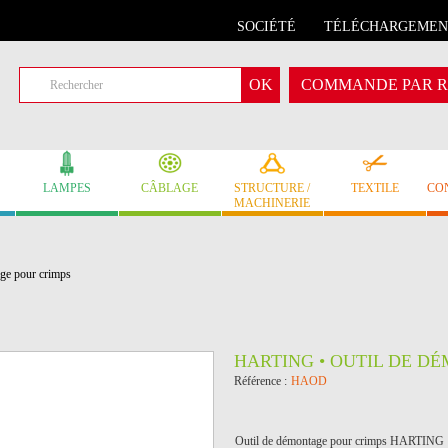
SOCIÉTÉ
TÉLÉCHARGEMEN
COMMANDE PAR R
LAMPES
CÂBLAGE
STRUCTURE /
TEXTILE
CO
MACHINERIE
ge pour crimps
HARTING • OUTIL DE D
Référence :
HAOD
Outil de démontage pour crimps HARTING