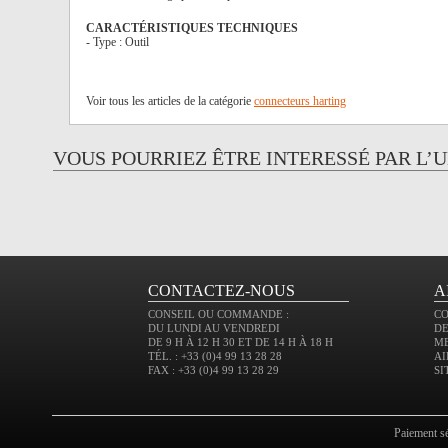
CARACTÉRISTIQUES TECHNIQUES
- Type : Outil
Voir tous les articles de la catégorie
connecteurs harting
VOUS POURRIEZ ÊTRE INTERESSÉ PAR L’
CONTACTEZ-NOUS
A
CONSEIL OU COMMANDE :
C
DU LUNDI AU VENDREDI
DE
DE 9 H À 12 H 30 ET DE 14 H À 18 H
M
TÉL. : +33 (0)4 99 13 28 28
AI
FAX : +33 (0)4 99 13 28 29
SI
paiement s