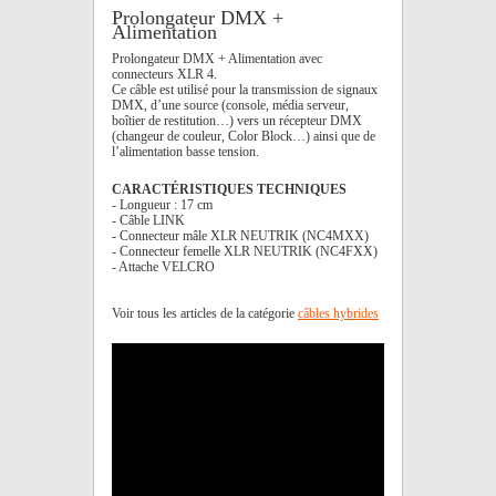
Prolongateur DMX +
Alimentation
Prolongateur DMX + Alimentation avec
connecteurs XLR 4.
Ce câble est utilisé pour la transmission de signaux
DMX, d’une source (console, média serveur,
boîtier de restitution…) vers un récepteur DMX
(changeur de couleur, Color Block…) ainsi que de
l’alimentation basse tension.
CARACTÉRISTIQUES TECHNIQUES
- Longueur : 17 cm
- Câble LINK
- Connecteur mâle XLR NEUTRIK (NC4MXX)
- Connecteur femelle XLR NEUTRIK (NC4FXX)
- Attache VELCRO
Voir tous les articles de la catégorie
câbles hybrides