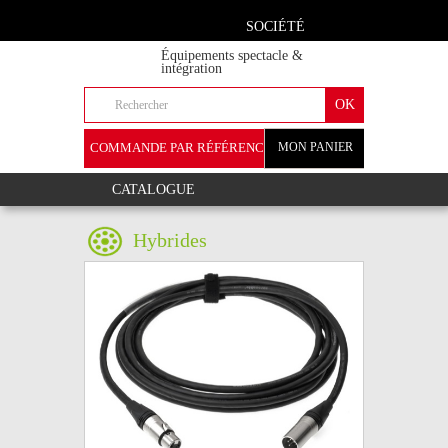
SOCIÉTÉ
Équipements spectacle &
intégration
COMMANDE PAR RÉFÉRENCE
MON PANIER
+
CATALOGUE
Hybrides