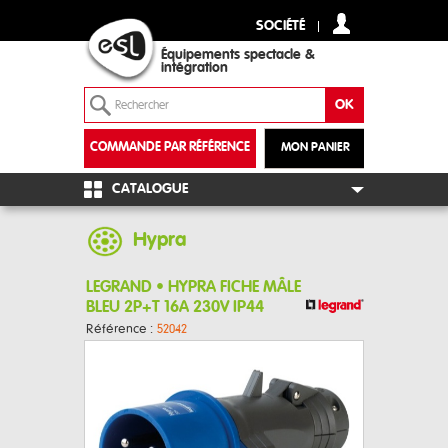
SOCIÉTÉ
Équipements spectacle &
intégration
COMMANDE PAR RÉFÉRENCE
MON PANIER
+
CATALOGUE
Hypra
LEGRAND • HYPRA FICHE MÂLE
BLEU 2P+T 16A 230V IP44
Référence :
52042