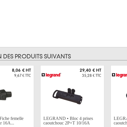
N DES PRODUITS SUIVANTS
8,06 €
HT
29,40 €
HT
9,67 €
TTC
35,28 €
TTC
che femelle
LEGRAND • Bloc 4 prises
LEGRAN
r 16A...
caoutchouc 2P+T 10/16A
caoutc