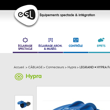
Équipements spectacle & intégration
ÉCLAIRAGE
ÉCLAIRAGE ARCHI.
CONTRÔLE
EFFETS
SPECTACLE
& MUSÉO.
Accueil
>
CÂBLAGE
>
Connecteurs
>
Hypra
>
LEGRAND • HYPRA Fich
Hypra