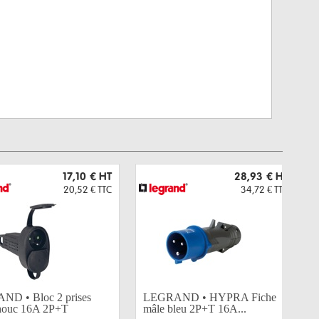
17,10 €
HT
28,93 €
HT
20,52 €
TTC
34,72 €
TTC
D • Bloc 2 prises
LEGRAND • HYPRA Fiche
houc 16A 2P+T
mâle bleu 2P+T 16A...