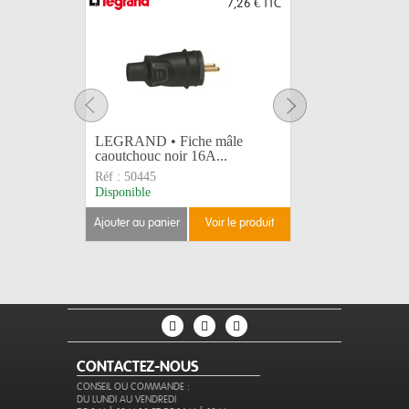
7,26 €
TTC
LEGRAND • Fiche mâle
LEGRAND 
caoutchouc noir 16A...
caoutchou
Réf :
50445
Réf :
5044
Disponible
Disponible
ajouter au panier
voir le produit
ajouter au 
CONTACTEZ-NOUS
CONSEIL OU COMMANDE :
DU LUNDI AU VENDREDI