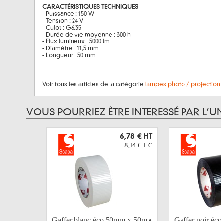
CARACTÉRISTIQUES TECHNIQUES
- Puissance : 150 W
- Tension : 24 V
- Culot : G6.35
- Durée de vie moyenne : 300 h
- Flux lumineux : 5000 lm
- Diamètre : 11,5 mm
- Longueur : 50 mm
Voir tous les articles de la catégorie
lampes photo / projection
VOUS POURRIEZ ÊTRE INTERESSÉ PAR L’U
6,78 €
HT
8,14 €
TTC
Gaffer blanc éco 50mm x 50m •
Gaffer noir é