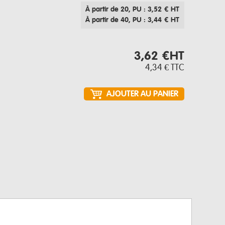
À partir de 20
, PU : 3,52 € HT
À partir de 40
, PU : 3,44 € HT
3,62 €
HT
4,34 €
TTC