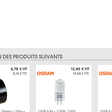
N DES PRODUITS SUIVANTS
6,78 €
HT
12,40 €
HT
8,14 €
TTC
14,88 €
TTC
co 50mm x 50m •
OSRAM • 150W 230V
OSRAM