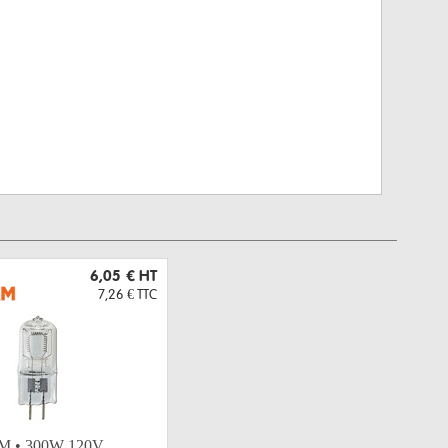
6,05 €
HT
7,26 €
TTC
 • 300W 120V