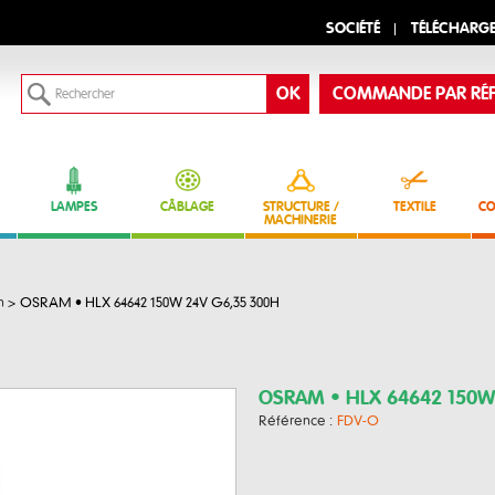
SOCIÉTÉ
TÉLÉCHARG
COMMANDE PAR RÉF
LAMPES
CÂBLAGE
STRUCTURE /
TEXTILE
CO
MACHINERIE
n
>
OSRAM • HLX 64642 150W 24V G6,35 300H
OSRAM • HLX 64642 150W
Référence :
FDV-O