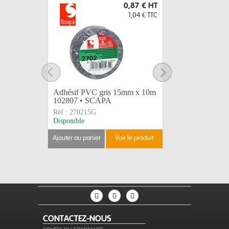
0,87 €
HT
1,04 €
TTC
Adhésif PVC gris 15mm x 10m
Adhésif 
102807 • SCAPA
103003 
Réf :
270215G
Réf :
2702
Disponible
Disponible
ajouter au panier
voir le produit
ajouter au 
CONTACTEZ-NOUS