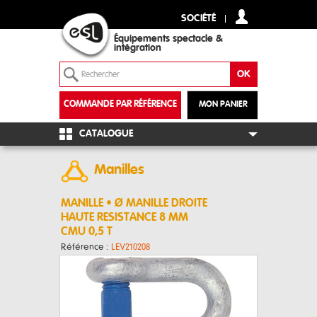
SOCIÉTÉ
Équipements spectacle &
intégration
COMMANDE PAR RÉFÉRENCE
MON PANIER
+
CATALOGUE
Manilles
MANILLE • Ø MANILLE DROITE
HAUTE RESISTANCE 8 MM
CMU 0,5 T
Référence :
LEV210208