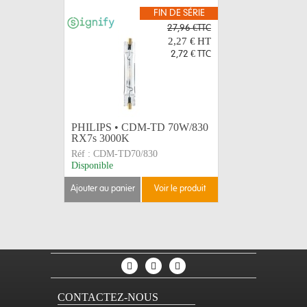
FIN DE SÉRIE
27,96 €TTC
2,27 €
HT
2,72 €
TTC
PHILIPS • CDM-TD 70W/830
Adhésif 
RX7s 3000K
assortis 
Réf :
CDM-TD70/830
Réf :
2702
Disponible
Disponible
ajouter au panier
voir le produit
ajouter au 
CONTACTEZ-NOUS