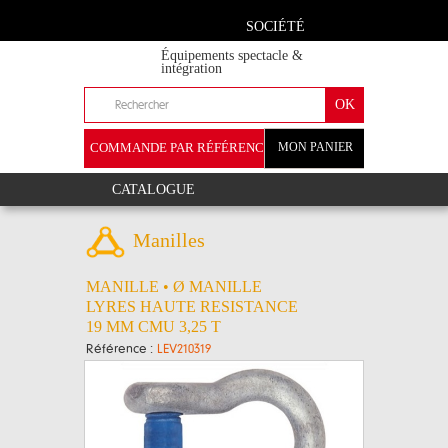
SOCIÉTÉ
Équipements spectacle &
intégration
COMMANDE PAR RÉFÉRENCE
MON PANIER
+
CATALOGUE
Manilles
MANILLE • Ø MANILLE
LYRES HAUTE RESISTANCE
19 MM CMU 3,25 T
Référence :
LEV210319