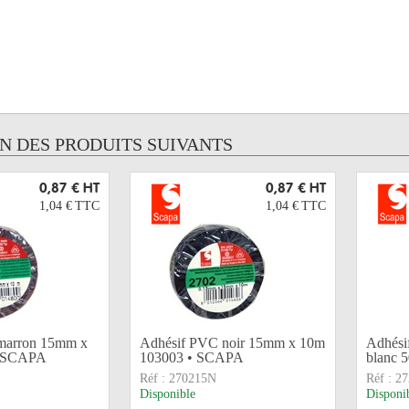
UN DES PRODUITS SUIVANTS
0,87 €
HT
0,87 €
HT
1,04 €
TTC
1,04 €
TTC
marron 15mm x
Adhésif PVC noir 15mm x 10m
Adhésif
• SCAPA
103003 • SCAPA
blanc 
Réf :
270215N
Réf :
2
Disponible
Disponi