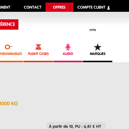
EMENT
CONTACT
OFFRES
COMPTE CLIENT
ÉRENCE
(vide)
NSOMMABLES
FLIGHT CASES
AUDIO
MARQUES
 1000 KG
À partir de 10
, PU : 6,81 € HT