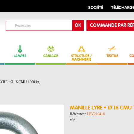
SOCIÉTÉ
TÉLÉCHARG
COMMANDE PAR RÉF
LAMPES
CÂBLAGE
STRUCTURE /
TEXTILE
CO
MACHINERIE
YRE • Ø 16 CMU 1000 kg
MANILLE LYRE • Ø 16 CMU
Référence :
LEV210416
x0d