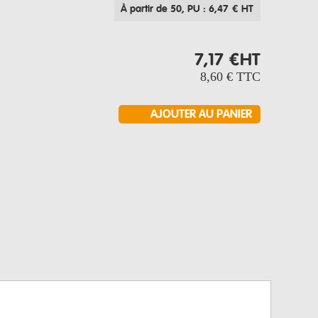
À partir de 50
, PU : 6,47 € HT
7,17 €
HT
8,60 €
TTC