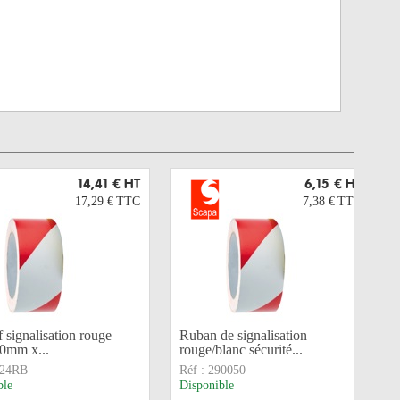
14,41 €
HT
6,15 €
HT
17,29 €
TTC
7,38 €
TTC
 signalisation rouge
Ruban de signalisation
50mm x...
rouge/blanc sécurité...
724RB
Réf :
290050
ble
Disponible