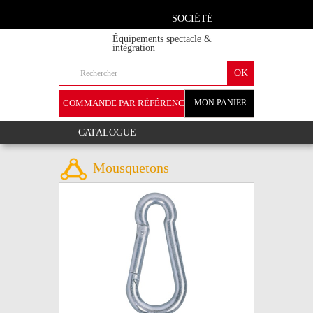
SOCIÉTÉ
Équipements spectacle &
intégration
COMMANDE PAR RÉFÉRENCE
MON PANIER
+
CATALOGUE
Mousquetons