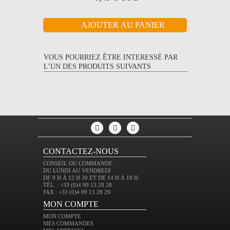
VOUS POURRIEZ ÊTRE INTERESSÉ PAR
L’UN DES PRODUITS SUIVANTS
CONTACTEZ-NOUS
CONSEIL OU COMMANDE :
DU LUNDI AU VENDREDI
DE 9 H À 12 H 30 ET DE 14 H À 18 H
TÉL. : +33 (0)4 99 13 28 28
FAX : +33 (0)4 99 13 28 29
MON COMPTE
MON COMPTE
MES COMMANDES