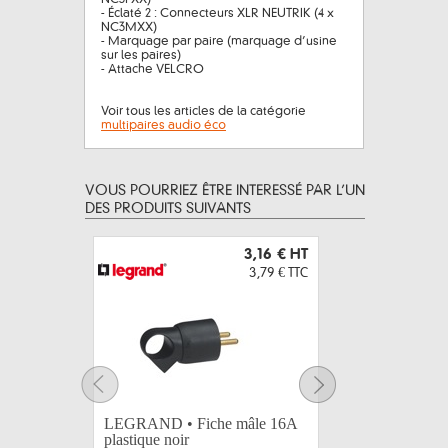
- Éclaté 2 : Connecteurs XLR NEUTRIK (4 x
NC3MXX)
- Marquage par paire (marquage d’usine
sur les paires)
- Attache VELCRO
Voir tous les articles de la catégorie
multipaires audio éco
VOUS POURRIEZ ÊTRE INTERESSÉ PAR L’UN
DES PRODUITS SUIVANTS
3,16 €
HT
3,79 €
TTC
LEGRAND • Fiche mâle 16A
LEGRAND
plastique noir
caoutchou