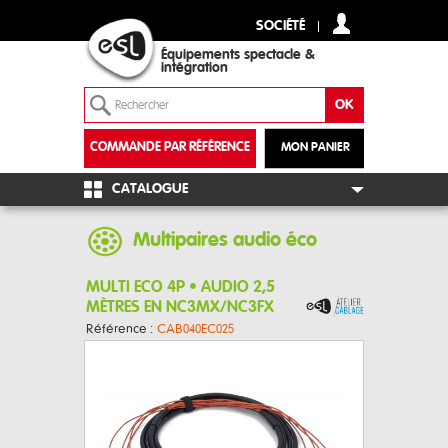
SOCIÉTÉ
Équipements spectacle &
intégration
COMMANDE PAR RÉFÉRENCE
MON PANIER
+
CATALOGUE
Multipaires audio éco
MULTI ECO 4P • AUDIO 2,5
MÈTRES EN NC3MX/NC3FX
Référence :
CAB040EC025