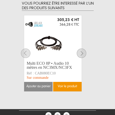
VOUS POURRIEZ ÊTRE INTERESSÉ PAR L’UN
DES PRODUITS SUIVANTS
305,23 €
HT
366,28 €
TTC
Multi ECO 8P • Audio 10
Multi PRO
mètres en NC3MX/NC3FX
mètres 
Réf :
CAB080EC10
Réf :
CAB0
Sur commande
Sur comma
ajouter au panier
voir le produit
ajouter au 