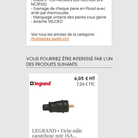
- Éclaté 2 : Connecteurs XLR NEUTRIK (4 x
NC3FXX)
- Gainage de chaque paire en Pliosil avec
arrêt par thermocolle
- Marquage unitaire des paires sous gaine
- Attache VELCRO
Voir tous les articles de la catégorie
multipaires audio pro
VOUS POURRIEZ ÊTRE INTERESSÉ PAR L’UN
DES PRODUITS SUIVANTS
6,05 €
HT
7,26 €
TTC
LEGRAND • Fiche mâle
LEGRAND 
caoutchouc noir 16A...
caoutchou