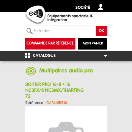
SOCIÉTÉ
Équipements spectacle &
intégration
COMMANDE PAR RÉFÉRENCE
MON PANIER
+
CATALOGUE
Multipaires audio pro
BOITIER PRO 16/8 • 16
NC3FX/8 NC3MX/1HARTING
72
Référence :
CAB168BR10