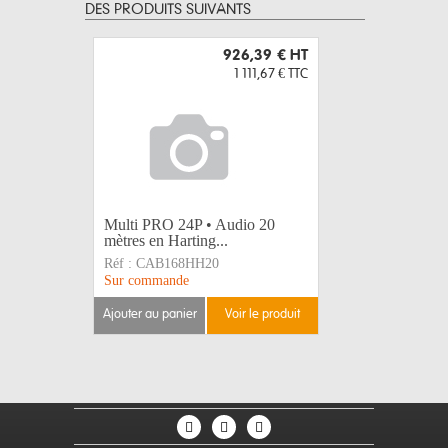
DES PRODUITS SUIVANTS
926,39 €
HT
1 111,67 €
TTC
Multi PRO 24P • Audio 20
NC3FXX 
mètres en Harting...
XLR3 feme
Réf :
CAB168HH20
Réf :
NC3
Sur commande
Disponible
ajouter au panier
voir le produit
ajouter au 