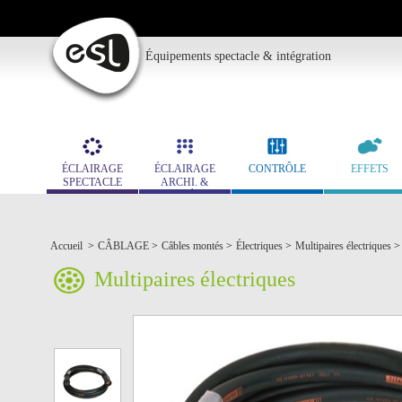
Équipements spectacle & intégration
ÉCLAIRAGE
ÉCLAIRAGE
CONTRÔLE
EFFETS
SPECTACLE
ARCHI. &
MUSÉO.
Accueil
>
CÂBLAGE
>
Câbles montés
>
Électriques
>
Multipaires électriques
>
Multipaires électriques