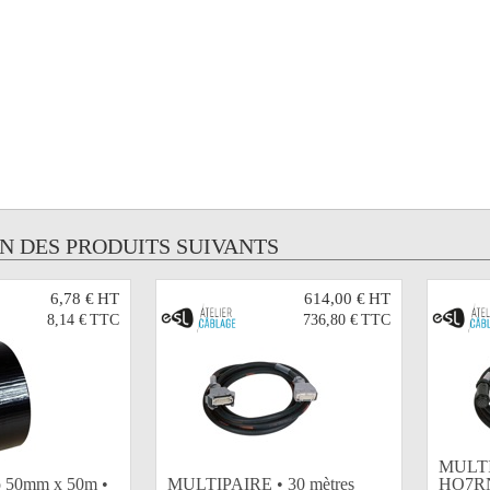
UN DES PRODUITS SUIVANTS
6,78 €
HT
614,00 €
HT
8,14 €
TTC
736,80 €
TTC
MULTI
co 50mm x 50m •
MULTIPAIRE • 30 mètres
HO7RN