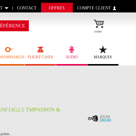
T
CONTACT
OFFRES
COMPTE CLIENT
ÉFÉRENCE
(vide)
NSOMMABLES
FLIGHT CASES
AUDIO
MARQUES
RNF13G2,5 TMP41905N &
 points.