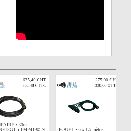
635,40 €
HT
275,00 €
HT
762,48 €
TTC
330,00 €
TTC
PAIRE • 30m
F18G1,5 TMP41905N
FOUET • 6 x 1,5 mètre