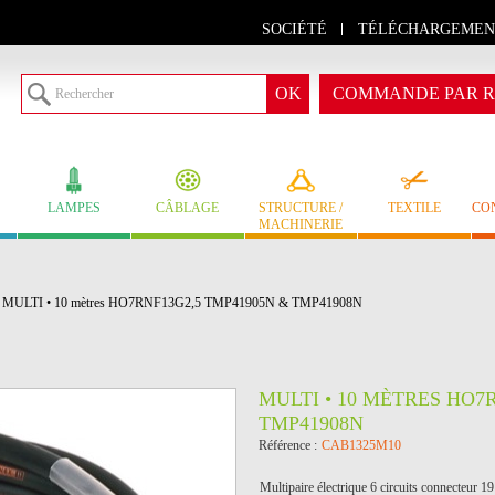
SOCIÉTÉ
TÉLÉCHARGEMEN
COMMANDE PAR R
LAMPES
CÂBLAGE
STRUCTURE /
TEXTILE
CO
MACHINERIE
MULTI • 10 mètres HO7RNF13G2,5 TMP41905N & TMP41908N
MULTI • 10 MÈTRES HO7
TMP41908N
Référence :
CAB1325M10
Multipaire électrique 6 circuits connecteur 19