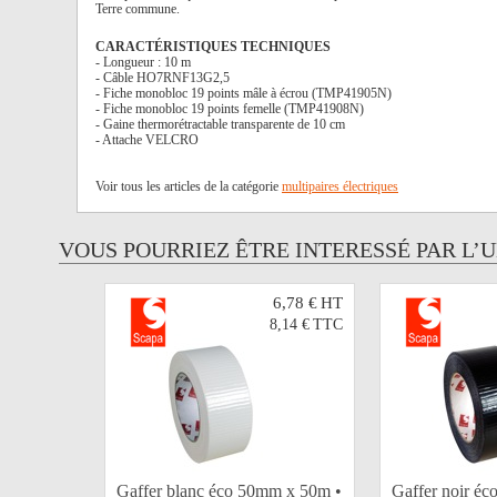
Terre commune.
CARACTÉRISTIQUES TECHNIQUES
- Longueur : 10 m
- Câble HO7RNF13G2,5
- Fiche monobloc 19 points mâle à écrou (TMP41905N)
- Fiche monobloc 19 points femelle (TMP41908N)
- Gaine thermorétractable transparente de 10 cm
- Attache VELCRO
Voir tous les articles de la catégorie
multipaires électriques
VOUS POURRIEZ ÊTRE INTERESSÉ PAR L’
6,78 €
HT
8,14 €
TTC
Gaffer blanc éco 50mm x 50m •
Gaffer noir é