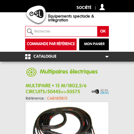
SOCIÉTÉ
Équipements spectacle &
intégration
COMMANDE PAR RÉFÉRENCE
MON PANIER
+
CATALOGUE
Multipaires électriques
MULTIPAIRE • 15 M/18G2,5/6
CIRCUITS/50445=>50575
Référence :
CAB1825R15