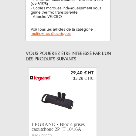
(6 x 50575)
- Câbles marqués individuellement sous
gaine thermo transparente
- Attache VELCRO
Voir tous les articles de la catégorie
multipaires électriques
VOUS POURRIEZ ÊTRE INTERESSÉ PAR L’UN
DES PRODUITS SUIVANTS
29,40 €
HT
35,28 €
TTC
LEGRAND • Bloc 4 prises
Gaffer A
caoutchouc 2P+T 10/16A
50mm x 5