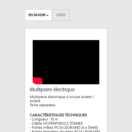
EN SAVOIR +
VIDÉO
Multipaire électrique
Multipaire électrique 6 circuits éclaté /
éclaté.
Terre séparées.
CARACTÉRISTIQUES TECHNIQUES
- Longueur : 15 m
- Câble HO7RNF18G2,5 TITANEX
- Fiches mâles PC16 LEGRAND (6 x 50445)
- Fiches femelles doubles PC16 LEGRAND