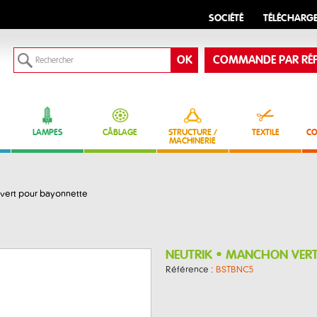
SOCIÉTÉ
TÉLÉCHARG
COMMANDE PAR RÉF
LAMPES
CÂBLAGE
STRUCTURE /
TEXTILE
CO
MACHINERIE
vert pour bayonnette
NEUTRIK • MANCHON VER
Référence :
BSTBNC5