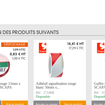
N DES PRODUITS SUIVANTS
14,41 €
HT
DÉSTOCKAGE
17,29 €
TTC
1,09 €TTC
0,83 €
HT
1,00 €
TTC
rouge 15mm x
Adhésif signalisation rouge
Gaffer
• SCAPA
blanc 50mm x...
SCAP
Réf :
2724RB
Réf :
31
Disponible
Disponi
voir le produit
ajouter au panier
voir le produit
ajouter 