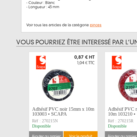
- Couleur : Blanc
- Longueur : 43 mm
Voir tous les articles de la catégorie
pinces
VOUS POURRIEZ ÊTRE INTERESSÉ PAR L’U
0,87 €
HT
1,04 €
TTC
Adhésif PVC noir 15mm x 10m
Adhésif PVC 
103003 • SCAPA
10m 103210 
Réf :
270215N
Réf :
270215R
Disponible
Disponible
ajouter au panier
voir le produit
ajouter au panier