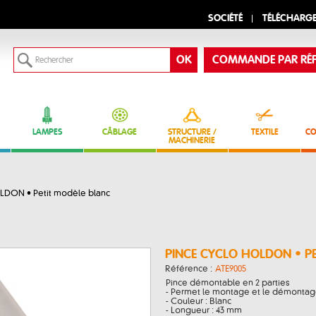
SOCIÉTÉ
TÉLÉCHARG
COMMANDE PAR RÉF
LAMPES
CÂBLAGE
STRUCTURE /
TEXTILE
CO
MACHINERIE
DON • Petit modèle blanc
PINCE CYCLO HOLDON • P
Référence :
ATE9005
Pince démontable en 2 parties
- Permet le montage et le démontage
- Couleur : Blanc
- Longueur : 43 mm