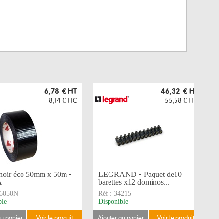
6,78 €
HT
46,32 €
HT
8,14 €
TTC
55,58 €
TTC
 noir éco 50mm x 50m •
LEGRAND • Paquet de10
A
barettes x12 dominos...
6050N
Réf :
34215
ble
Disponible
au panier
voir le produit
ajouter au panier
voir le produit