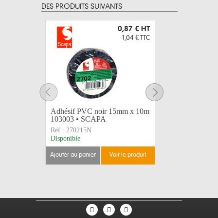
DES PRODUITS SUIVANTS
0,87 €
HT
1,04 €
TTC
Adhésif PVC noir 15mm x 10m
LEGRAND
103003 • SCAPA
plastique 
Réf :
270215N
Réf :
5042
Disponible
Disponible
ajouter au panier
voir le produit
ajouter au 