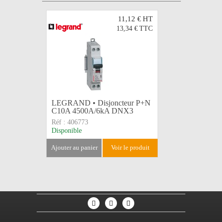
11,12 €
HT
13,34 €
TTC
LEGRAND • Disjoncteur P+N
LEGRAND 
C10A 4500A/6kA DNX3
C16A 45
Réf :
406773
Réf :
4067
Disponible
Disponible
ajouter au panier
voir le produit
ajouter au 