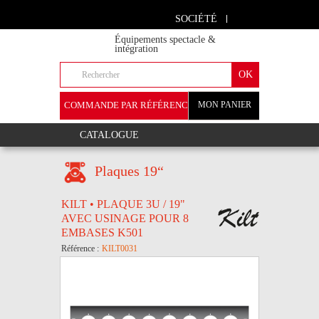
SOCIÉTÉ
Équipements spectacle &
intégration
COMMANDE PAR RÉFÉRENCE
MON PANIER
+
CATALOGUE
Plaques 19“
KILT • PLAQUE 3U / 19"
AVEC USINAGE POUR 8
EMBASES K501
Référence :
KILT0031