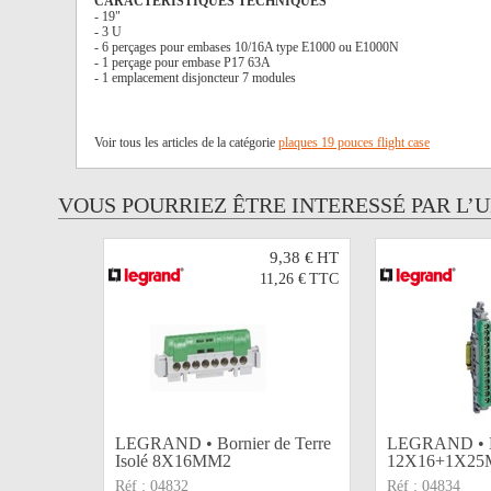
CARACTÉRISTIQUES TECHNIQUES
- 19"
- 3 U
- 6 perçages pour embases 10/16A type E1000 ou E1000N
- 1 perçage pour embase P17 63A
- 1 emplacement disjoncteur 7 modules
Voir tous les articles de la catégorie
plaques 19 pouces flight case
VOUS POURRIEZ ÊTRE INTERESSÉ PAR L’
9,38 €
HT
11,26 €
TTC
LEGRAND • Bornier de Terre
LEGRAND • Bo
Isolé 8X16MM2
12X16+1X2
Réf :
04832
Réf :
04834