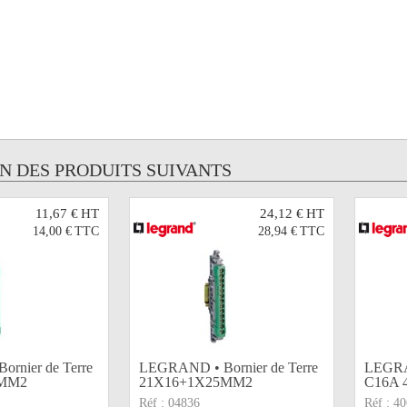
UN DES PRODUITS SUIVANTS
11,67 €
HT
24,12 €
HT
14,00 €
TTC
28,94 €
TTC
rnier de Terre
LEGRAND • Bornier de Terre
LEGRA
5MM2
21X16+1X25MM2
C16A 
Réf :
04836
Réf :
40