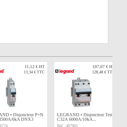
11,12 €
HT
107,07 €
HT
13,34 €
TTC
128,48 €
TTC
ND • Disjoncteur P+N
LEGRAND • Disjoncteur Tetra
4500A/6kA DNX3
C32A 6000A/10kA...
6774
Réf :
407901