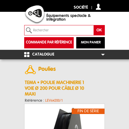
SOCIÉTÉ
Équipements spectacle &
intégration
COMMANDE PAR RÉFÉRENCE
MON PANIER
+
CATALOGUE
Poulies
TEMA • POULIE MACHINERIE 1
VOIE Ø 200 POUR CÂBLE Ø 10
MAXI
Référence :
LEV64200/1
FIN DE SÉRIE