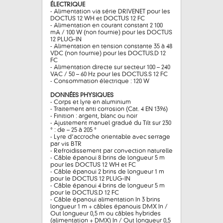
ÉLECTRIQUE
- Alimentation via série DRIVENET pour les
DOCTUS 12 WH et DOCTUS 12 FC
- Alimentation en courant constant 2 100
mA / 100 W (non fournie) pour les DOCTUS
12 PLUG-IN
- Alimentation en tension constante 35 à 48
VDC (non fournie) pour les DOCTUS.D 12
FC
- Alimentation directe sur secteur 100 – 240
VAC / 50 – 60 Hz pour les DOCTUS.S 12 FC
- Consommation électrique : 120 W
DONNÉES PHYSIQUES
- Corps et lyre en aluminium
- Traitement anti corrosion (Cat. 4 EN 1396)
- Finition : argent, blanc ou noir
- Ajustement manuel gradué du Tilt sur 230
° : de – 25 à 205 °
- Lyre d’accroche orientable avec serrage
par vis BTR
- Refroidissement par convection naturelle
- Câble épanoui 8 brins de longueur 5 m
pour les DOCTUS 12 WH et FC
- Câble épanoui 2 brins de longueur 1 m
pour le DOCTUS 12 PLUG-IN
- Câble épanoui 4 brins de longueur 5 m
pour le DOCTUS.D 12 FC
- Câble épanoui alimentation In 3 brins
longueur 1 m + câbles épanouis DMX In /
Out longueur 0,5 m ou câbles hybrides
(alimentation + DMX) In / Out longueur 0,5