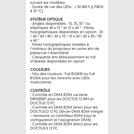
suivant les modèles
- Durée de vie des LEDs : > 50 000 h (L70B10
à 25 °C)
SYSTÈME OPTIQUE
- Angles disponibles : 10, 25, 35 ° ou
elliptiques 40 x 12 ° et 12 x 40 ° - Filtres
holographiques disponibles en option : 20
/ 40 / 60 / 80 / 60 x 10 / 10 x 60 / 60 x 30 / 30
x 60 °
- Filtres holographiques installés à
l’intérieur du projecteur en usine afin de
préserver l’étanchéité
- Casquette anti éblouissement et nid
d’abeille disponibles en option
COULEURS
- Mix des couleurs : Full RGBW ou Full
RGBA pour les versions avec LEDs
multicolores
CONTRÔLE
- Contrôle en DMX RDM via série
DRIVENET pour les DOCTUS 12 WH et
DOCTUS 12 FC
- Contrôle en DMX RDM direct pour les
DOCTUS.D 12 FC (driver DMX RDM intégré
– nécessite un contrôleur RDM pour la
configuration et l’assignation DMX)
- Contrôle en DMX RDM direct pour les
DOCTUS.S 12 FC