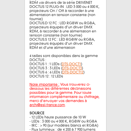
RDM via drivers de la série DRIVENET
DOCTUS 12 PLUG-IN : LED 3 000 ou 4 000 K,
projecteurs On / Off à raccorder à une
alimentation en tension constante (non
fournie)
DOCTUS.D 12 FC : LED RGBW ou RGBA,
projecteurs équipés d’un driver DMX
RDM, à raccorder à une alimentation en
tension constante (non fournie)
DOCTUS.S 12 FC : LED RGBW ou RGBA,
projecteurs équipés d’un driver DMX
RDM et d’une alimentation
4 tailles sont disponibles dans la gamme
DOCTUS :
DOCTUS 1 : 1 LEDs (
DTS-DOCT1
)
DOCTUS 3 : 3 LEDs (
DTS-DOCT3
)
DOCTUS 6 : 6 LEDs (
DTS-DOCT12
)
DOCTUS 12 : 12 LEDs
Note importante :
Vous trouverez ci-
dessous les différentes déclinaisons
possibles pour la gamme. Pour toute
information complémentaire ou chiffrage,
merci d’envoyer vos demandes à
archi@esl-france.com
.
SOURCE
- 12 LEDs haute puissance de 10 W
- LEDs : 3 000 ou 4 000 K, RGBW ou RGBA
- IRC : > 90 (sur modèles blancs et RGBA)
- Flux lumineux : de 4 200 à 7 900 lumens