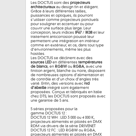
Les DOCTUS sont des
projecteurs
architecturaux
au design fin et élégant.
Grâce à leurs différentes tailles,
puissances et optiques, ils pourront
s’utiliser comme projecteurs ponctuels
pour souligner et accentuer ou pour
couvrir une surface plus large. Leur
conception, leurs indices
IP67
/
IK08
et leur
traitement anticorrosion poussé leur
permettent une intégration en intérieur
comme en extérieur, et ce, dans tout type
d’environnements, même les plus
hostiles.
Les DOCTUS se déclinent avec des
sources LED
en différentes
températures
de blancs
, en
RGBW
ou
RGBA
, avec une
finition argent, blanche ou noire, disposent
de nombreuses options d’alimentation et
de contrôle et d’un choix d’angles très
varié. Enfin, des versions avec
nid
d’abeille
intégré sont également
proposées. Conçus et fabriqués en Italie
chez DTS, les DOCTUS sont proposés avec
une garantie de 5 ans.
5 séries proposées pour la
gamme DOCTUS 12 :
DOCTUS 12 WH : LED 3 000 ou 4 000 K,
projecteurs alimentés et pilotés en DMX
RDM via drivers de la série DRIVENET
DOCTUS 12 FC : LED RGBW ou RGBA,
projecteurs alimentés et pilotés en DMX