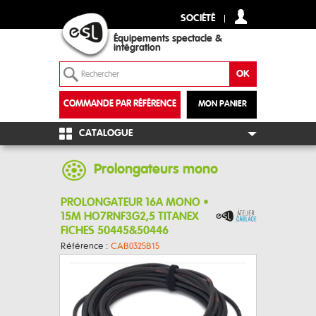
SOCIÉTÉ
Équipements spectacle &
intégration
COMMANDE PAR RÉFÉRENCE
MON PANIER
+
CATALOGUE
Prolongateurs mono
PROLONGATEUR 16A MONO •
15M HO7RNF3G2,5 TITANEX
FICHES 50445&50446
Référence :
CAB0325B15