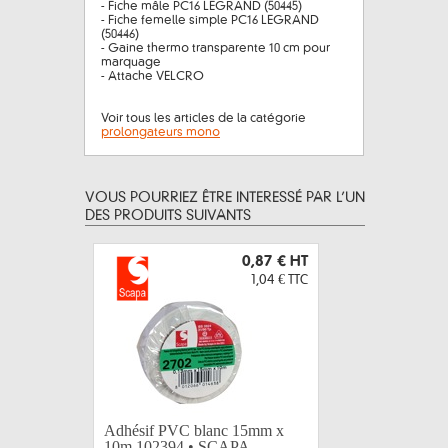
- Fiche mâle PC16 LEGRAND (50445)
- Fiche femelle simple PC16 LEGRAND
(50446)
- Gaine thermo transparente 10 cm pour
marquage
- Attache VELCRO
Voir tous les articles de la catégorie
prolongateurs mono
VOUS POURRIEZ ÊTRE INTERESSÉ PAR L’UN
DES PRODUITS SUIVANTS
0,87 €
HT
1,04 €
TTC
Adhésif PVC blanc 15mm x
Adhésif 
10m 102394 • SCAPA
103003 