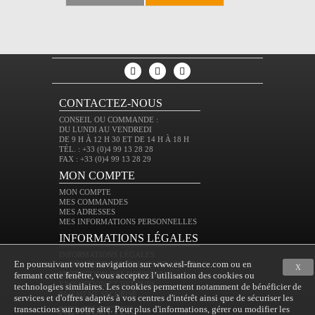
CONTACTEZ-NOUS
CONSEIL OU COMMANDE :
DU LUNDI AU VENDREDI
DE 9 H À 12 H 30 ET DE 14 H À 18 H
TÉL. : +33 (0)4 99 13 28 28
FAX : +33 (0)4 99 13 28 29
MON COMPTE
MON COMPTE
MES COMMANDES
MES ADRESSES
MES INFORMATIONS PERSONNELLES
INFORMATIONS LÉGALES
INFORMATIONS LÉGALES
En poursuivant votre navigation sur www.esl-france.com ou en
CONDITIONS GÉNÉRALES DE VENTE
X
fermant cette fenêtre, vous acceptez l’utilisation des cookies ou
PROTECTION DES DONNÉES
EXPÉDITION ET RETOURS
technologies similaires. Les cookies permettent notamment de bénéficier de
PAIEMENT SÉCURISÉ
services et d'offres adaptés à vos centres d'intérêt ainsi que de sécuriser les
transactions sur notre site. Pour plus d'informations, gérer ou modifier les
NEWSLETTER