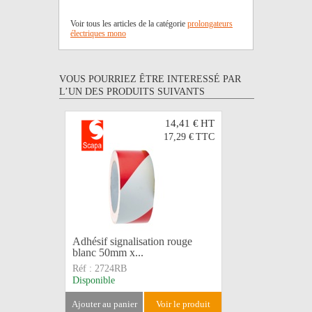
Voir tous les articles de la catégorie
prolongateurs
électriques mono
VOUS POURRIEZ ÊTRE INTERESSÉ PAR
L’UN DES PRODUITS SUIVANTS
14,41 €
HT
17,29 €
TTC
Adhésif signalisation rouge
Gaffer bl
blanc 50mm x...
SCAPA
Réf :
2724RB
Réf :
3160
Disponible
Disponible
ajouter au panier
voir le produit
ajouter au 