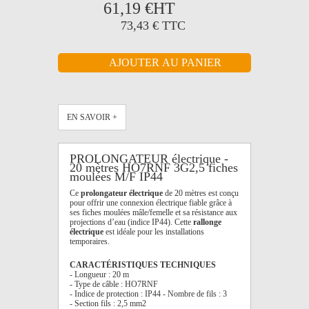
61,19 €
HT
73,43 €
TTC
EN SAVOIR +
PROLONGATEUR électrique -
20 mètres HO7RNF 3G2,5 fiches
moulées M/F IP44
Ce
prolongateur électrique
de 20 mètres est conçu
pour offrir une connexion électrique fiable grâce à
ses fiches moulées mâle/femelle et sa résistance aux
projections d’eau (indice IP44). Cette
rallonge
électrique
est idéale pour les installations
temporaires.
CARACTÉRISTIQUES TECHNIQUES
- Longueur : 20 m
- Type de câble : HO7RNF
- Indice de protection : IP44 - Nombre de fils : 3
- Section fils : 2,5 mm2