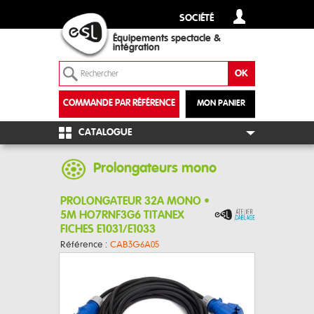
SOCIÉTÉ
Équipements spectacle &
intégration
COMMANDE PAR RÉFÉRENCE
MON PANIER
+
CATALOGUE
Prolongateurs mono
PROLONGATEUR 32A MONO •
5M HO7RNF3G6 TITANEX
FICHES E1031/E1033
Référence :
CAB3G6A05