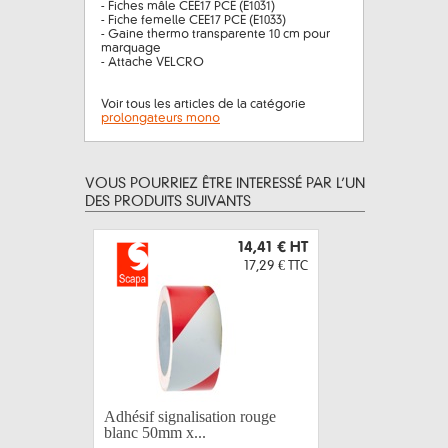
- Fiches mâle CEE17 PCE (E1031)
- Fiche femelle CEE17 PCE (E1033)
- Gaine thermo transparente 10 cm pour
marquage
- Attache VELCRO
Voir tous les articles de la catégorie
prolongateurs mono
VOUS POURRIEZ ÊTRE INTERESSÉ PAR L’UN
DES PRODUITS SUIVANTS
14,41 €
HT
17,29 €
TTC
Adhésif signalisation rouge
Gaffer no
blanc 50mm x...
SCAPA