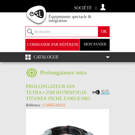
SOCIÉTÉ
Équipements spectacle &
intégration
COMMANDE PAR RÉFÉRENCE
MON PANIER
+
CATALOGUE
Prolongateurs tetra
PROLONGATEUR 63A
TETRA • 25M HO7RNF5G16
TITANEX FICHE E1061/E1063
Référence :
CAB5G16A25