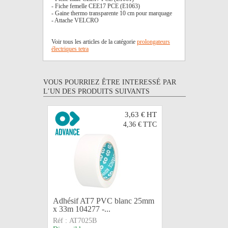
- Fiche femelle CEE17 PCE (E1063)
- Gaine thermo transparente 10 cm pour marquage
- Attache VELCRO
Voir tous les articles de la catégorie
prolongateurs
électriques tetra
VOUS POURRIEZ ÊTRE INTERESSÉ PAR
L’UN DES PRODUITS SUIVANTS
3,63 €
HT
4,36 €
TTC
Adhésif AT7 PVC blanc 25mm
PROLON
x 33m 104277 -...
MONO • 
Réf :
AT7025B
Réf :
CAB