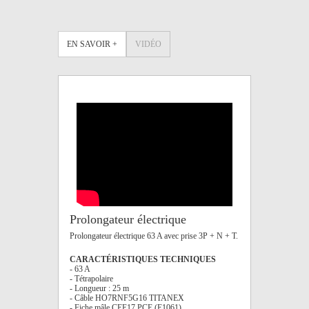
EN SAVOIR +
VIDÉO
Prolongateur électrique
Prolongateur électrique 63 A avec prise 3P + N + T.
CARACTÉRISTIQUES TECHNIQUES
- 63 A
- Tétrapolaire
- Longueur : 25 m
- Câble HO7RNF5G16 TITANEX
- Fiche mâle CEE17 PCE (E1061)