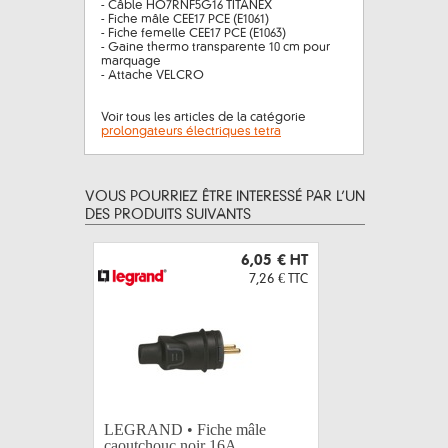
- Câble HO7RNF5G16 TITANEX
- Fiche mâle CEE17 PCE (E1061)
- Fiche femelle CEE17 PCE (E1063)
- Gaine thermo transparente 10 cm pour
marquage
- Attache VELCRO
Voir tous les articles de la catégorie
prolongateurs électriques tetra
VOUS POURRIEZ ÊTRE INTERESSÉ PAR L’UN
DES PRODUITS SUIVANTS
6,05 €
HT
7,26 €
TTC
LEGRAND • Fiche mâle
LEGRAND 
caoutchouc noir 16A...
caoutchou