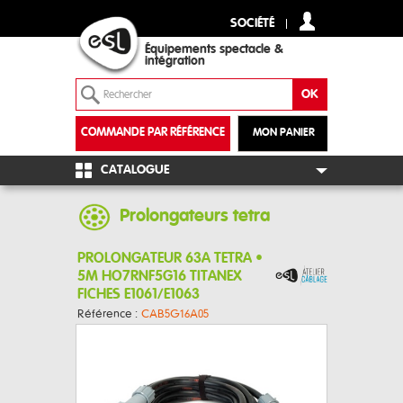
SOCIÉTÉ
Équipements spectacle &
intégration
COMMANDE PAR RÉFÉRENCE
MON PANIER
+
CATALOGUE
Prolongateurs tetra
PROLONGATEUR 63A TETRA •
5M HO7RNF5G16 TITANEX
FICHES E1061/E1063
Référence :
CAB5G16A05