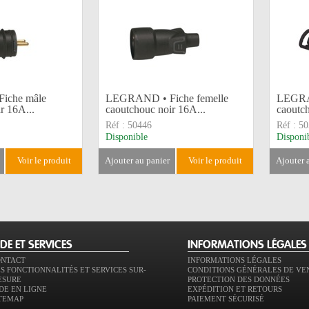
iche mâle
LEGRAND • Fiche femelle
LEGRAN
r 16A...
caoutchouc noir 16A...
caoutc
Réf :
50446
Réf :
50
Disponible
Disponi
voir le produit
ajouter au panier
voir le produit
ajouter
IDE ET SERVICES
INFORMATIONS LÉGALES
ONTACT
INFORMATIONS LÉGALES
S FONCTIONNALITÉS ET SERVICES SUR-
CONDITIONS GÉNÉRALES DE VE
ESURE
PROTECTION DES DONNÉES
DE EN LIGNE
EXPÉDITION ET RETOURS
TEMAP
PAIEMENT SÉCURISÉ