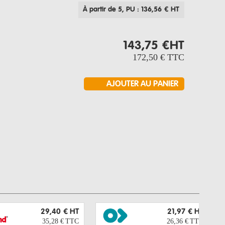
À partir de 5
, PU : 136,56 € HT
143,75 €
HT
172,50 €
TTC
29,40 €
HT
21,97 €
HT
35,28 €
TTC
26,36 €
TTC