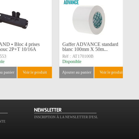
D • Bloc 4 prises
Gaffer ADVANCE standard
houc 2P+T 10/16A
blanc 100mm X 50m...
553
Réf :
AT170100B
ble
Disponible
 au panier
voir le produit
ajouter au panier
voir le produit
NEWSLETTER
INSCRIPTION À LA NEWSLETTER D'ESL
NTE