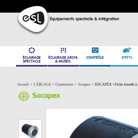
Équipements spectacle & intégration
ÉCLAIRAGE
ÉCLAIRAGE ARCHI.
CONTRÔLE
EFFETS
SPECTACLE
& MUSÉO.
Accueil
>
CÂBLAGE
>
Connecteurs
>
Socapex
>
SOCAPEX • Fiche femelle à
Socapex