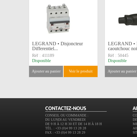
LEGRAND • Disjoncteur
LEGRAND • F
Differentiel...
caoutchouc noi
Réf :
411189
Réf :
50445
Disponible
Disponible
ajouter au panier
voir le produit
ajouter au panier
CONTACTEZ-NOUS
A
CONSEIL OU COMMANDE :
C
DU LUNDI AU VENDREDI
DE
DE 9 H À 12 H 30 ET DE 14 H À 18 H
M
TÉL. : +33 (0)4 99 13 28 28
AI
FAX : +33 (0)4 99 13 28 29
SI