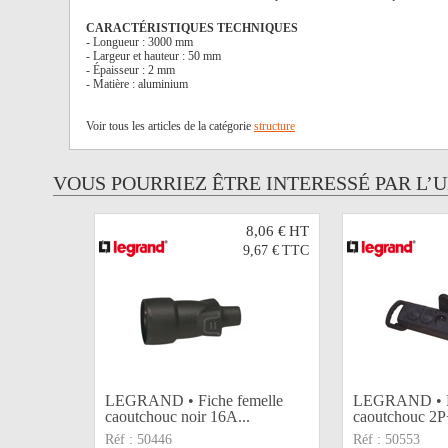
CARACTÉRISTIQUES TECHNIQUES
- Longueur : 3000 mm
- Largeur et hauteur : 50 mm
- Épaisseur : 2 mm
- Matière : aluminium
Voir tous les articles de la catégorie
structure
VOUS POURRIEZ ÊTRE INTERESSÉ PAR L’
8,06 €
HT
9,67 €
TTC
LEGRAND • Fiche femelle
LEGRAND • Bl
caoutchouc noir 16A...
caoutchouc 2
Réf :
50446
Réf :
50553