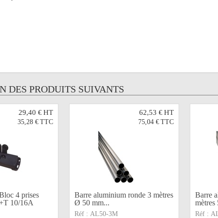
UN DES PRODUITS SUIVANTS
29,40 €
HT
62,53 €
HT
35,28 €
TTC
75,04 €
TTC
oc 4 prises
Barre aluminium ronde 3 mètres
Barre a
P+T 10/16A
Ø 50 mm...
mètres 
Réf :
AL50-3M
Réf :
A