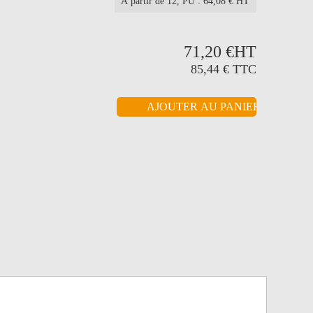
À partir de 12
, PU : 64,08 € HT
71,20 €
HT
85,44 €
TTC