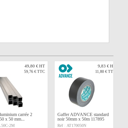
49,80 €
HT
9,83 €
HT
59,76 €
TTC
11,80 €
TTC
luminium carrée 2
Gaffer ADVANCE standard
50 x 50 mm...
noir 50mm x 50m 117895
L50C-2M
Réf :
AT170050N