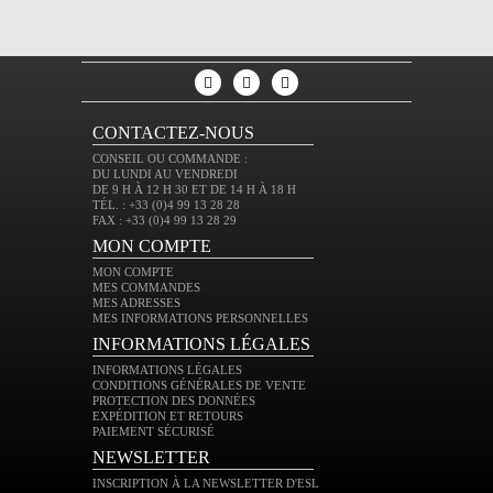
CONTACTEZ-NOUS
CONSEIL OU COMMANDE :
DU LUNDI AU VENDREDI
DE 9 H À 12 H 30 ET DE 14 H À 18 H
TÉL. : +33 (0)4 99 13 28 28
FAX : +33 (0)4 99 13 28 29
MON COMPTE
MON COMPTE
MES COMMANDES
MES ADRESSES
MES INFORMATIONS PERSONNELLES
INFORMATIONS LÉGALES
INFORMATIONS LÉGALES
CONDITIONS GÉNÉRALES DE VENTE
PROTECTION DES DONNÉES
EXPÉDITION ET RETOURS
PAIEMENT SÉCURISÉ
NEWSLETTER
INSCRIPTION À LA NEWSLETTER D'ESL