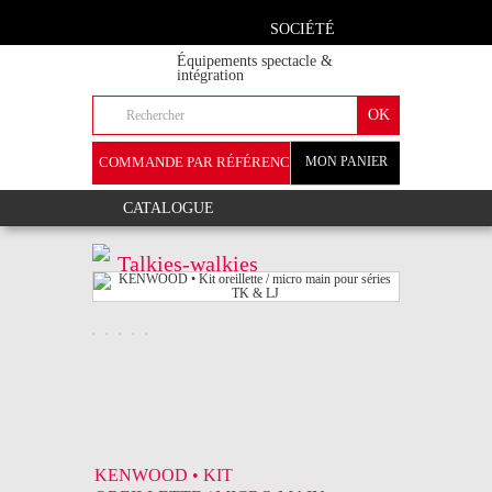
SOCIÉTÉ
Équipements spectacle &
intégration
COMMANDE PAR RÉFÉRENCE
MON PANIER
+
CATALOGUE
Talkies-walkies
KENWOOD • KIT