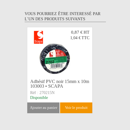
VOUS POURRIEZ ÊTRE INTERESSÉ PAR
L’UN DES PRODUITS SUIVANTS
0,87 €
HT
1,04 €
TTC
Adhésif PVC noir 15mm x 10m
LEGRAND
103003 • SCAPA
plastique 
Réf :
270215N
Réf :
5042
Disponible
Disponible
ajouter au panier
voir le produit
ajouter au 