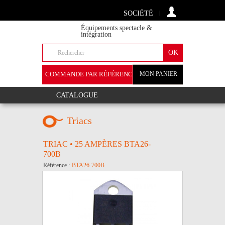
SOCIÉTÉ
Équipements spectacle &
intégration
COMMANDE PAR RÉFÉRENCE
MON PANIER
+
CATALOGUE
Triacs
TRIAC • 25 AMPÈRES BTA26-
700B
Référence :
BTA26-700B